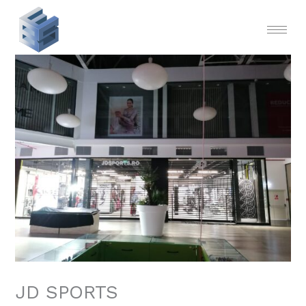
Skip
to
content
JD SPORTS