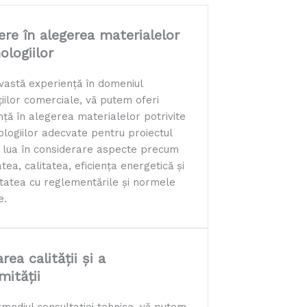
ere în alegerea materialelor
ologiilor
vastă experiență în domeniul
iilor comerciale, vă putem oferi
nță în alegerea materialelor potrivite
ologiilor adecvate pentru proiectul
 lua în considerare aspecte precum
atea, calitatea, eficiența energetică și
tatea cu reglementările și normele
e.
area calității și a
mității