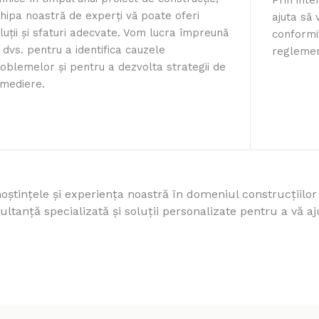
Prin inte
hipa noastră de experți vă poate oferi
ajuta să v
luții și sfaturi adecvate. Vom lucra împreună
conformi
 dvs. pentru a identifica cauzele
reglement
oblemelor și pentru a dezvolta strategii de
mediere.
oștințele și experiența noastră în domeniul construcțiilo
ltanță specializată și soluții personalizate pentru a vă aju