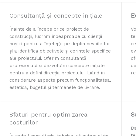
Consultanță și concepte inițiale
E
Înainte de a începe orice proiect de
Vo
construcții, lucrăm îndeaproape cu clienții
te
noștri pentru a înțelege pe deplin nevoile lor
ce
și a identifica obiectivele și cerințele specifice
ev
ale proiectului. Oferim consultanță
of
profesională și dezvoltăm concepte inițiale
de
pentru a defini direcția proiectului, luând în
re
considerare aspecte precum funcționalitatea,
estetica, bugetul și termenele de livrare.
Sfaturi pentru optimizarea
S
costurilor
Da
te