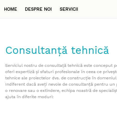
Skip
to
HOME
DESPRE NOI
SERVICII
content
Consultanță tehnică
Serviciul nostru de consultață tehnică este conceput p
oferi expertiză și sfaturi profesionale în ceea ce priveș
tehnice ale proiectelor dvs. de construcție în domeniul 
Indiferent dacă aveți nevoie de consultanță pentru un 
o renovare sau o extindere, echipa noastră de specialiș
ajuta în diferite moduri: