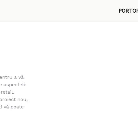
PORTO
entru a vă
te aspectele
retail.
proiect nou,
ti vă poate