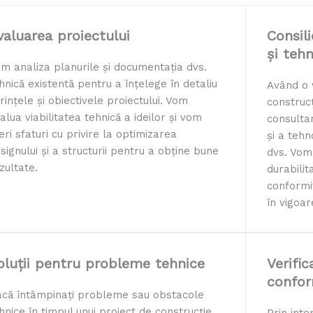
valuarea proiectului
Consili
și tehn
m analiza planurile și documentația dvs.
hnică existentă pentru a înțelege în detaliu
Având o 
rințele și obiectivele proiectului. Vom
construcț
alua viabilitatea tehnică a ideilor și vom
consulta
eri sfaturi cu privire la optimizarea
și a tehn
signului și a structurii pentru a obține bune
dvs. Vom
zultate.
durabilit
conformi
în vigoar
oluții pentru probleme tehnice
Verific
confor
că întâmpinați probleme sau obstacole
hnice în timpul unui proiect de construcție,