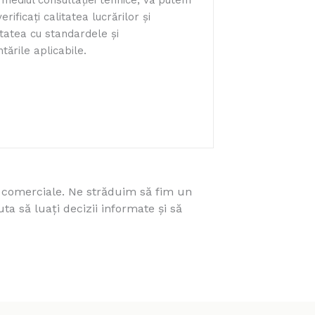
rmediul consultației tehnice, vă putem
erificați calitatea lucrărilor și
tatea cu standardele și
ările aplicabile.
r comerciale. Ne străduim să fim un
ta să luați decizii informate și să